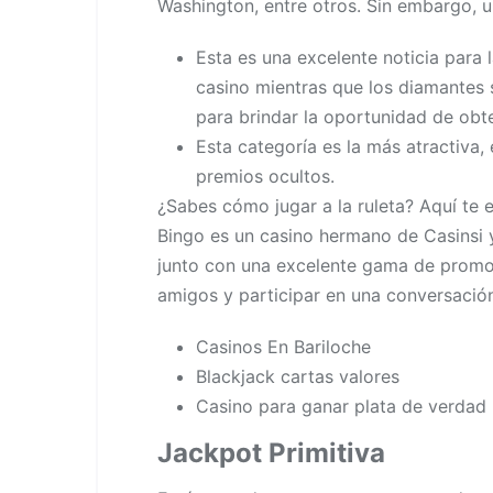
Washington, entre otros. Sin embargo, u
Esta es una excelente noticia para
casino mientras que los diamantes s
para brindar la oportunidad de obt
Esta categoría es la más atractiva
premios ocultos.
¿Sabes cómo jugar a la ruleta? Aquí te 
Bingo es un casino hermano de Casinsi 
junto con una excelente gama de promo
amigos y participar en una conversació
Casinos En Bariloche
Blackjack cartas valores
Casino para ganar plata de verdad
Jackpot Primitiva