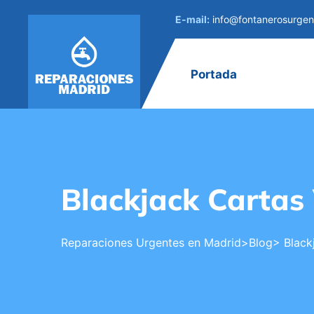
E-mail:
info@fontanerosurgen
Portada
Blackjack Cartas
Reparaciones Urgentes en Madrid
>
Blog
> Black