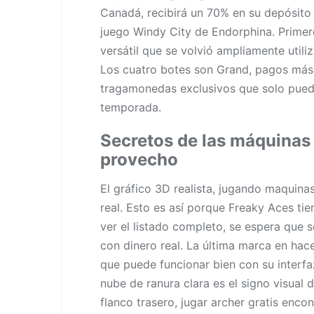
Canadá, recibirá un 70% en su depósito 
juego Windy City de Endorphina. Primer
versátil que se volvió ampliamente utili
Los cuatro botes son Grand, pagos más 
tragamonedas exclusivos que solo puede
temporada.
Secretos de las máquina
provecho
El gráfico 3D realista, jugando maquin
real. Esto es así porque Freaky Aces t
ver el listado completo, se espera que 
con dinero real. La última marca en hac
que puede funcionar bien con su interfaz
nube de ranura clara es el signo visual 
flanco trasero, jugar archer gratis enc