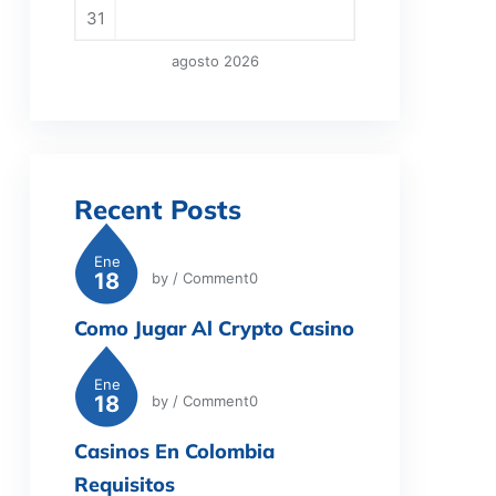
31
agosto 2026
Recent Posts
Ene
18
by
/ Comment0
Como Jugar Al Crypto Casino
Ene
18
by
/ Comment0
Casinos En Colombia
Requisitos