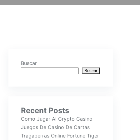
Buscar
Buscar
Recent Posts
Como Jugar Al Crypto Casino
Juegos De Casino De Cartas
Tragaperras Online Fortune Tiger