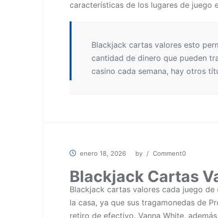
características de los lugares de juego e
Blackjack cartas valores esto perm
cantidad de dinero que pueden tra
casino cada semana, hay otros tít
enero 18, 2026
by
/ Comment0
Blackjack Cartas V
Blackjack cartas valores cada juego de 
la casa, ya que sus tragamonedas de Pr
retiro de efectivo. Vanna White, ademá