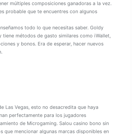
ener múltiples composiciones ganadoras a la vez.
, es probable que te encuentres con algunos
enseñamos todo lo que necesitas saber.
Goldy
y tiene métodos de gasto similares como iWallet,
ciones y bonos. Era de esperar, hacer nuevos
n.
e Las Vegas, esto no desacredita que haya
nan perfectamente para los jugadores
zamiento de Microgaming. Salou casino bono sin
os que mencionar algunas marcas disponibles en