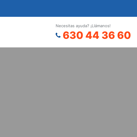
Necesitas ayuda? ¡Llámanos!
630 44 36 60