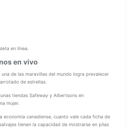
leta en línea.
inos en vivo
 una de las maravillas del mundo logra prevalecer
rrotado de estrellas.
algunas tiendas Safeway y Albertsons en
na mujer.
 la economía canadiense, cuanto vale cada ficha de
alvajes tienen la capacidad de mostrarse en pilas