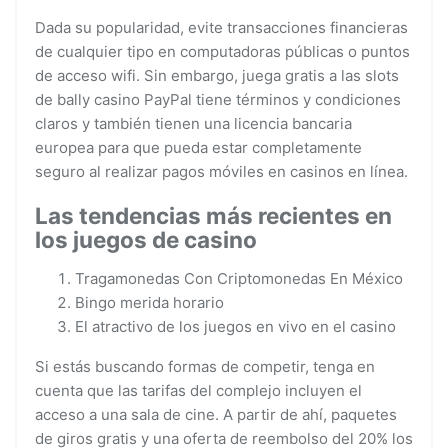
Dada su popularidad, evite transacciones financieras
de cualquier tipo en computadoras públicas o puntos
de acceso wifi. Sin embargo, juega gratis a las slots
de bally casino PayPal tiene términos y condiciones
claros y también tienen una licencia bancaria
europea para que pueda estar completamente
seguro al realizar pagos móviles en casinos en línea.
Las tendencias más recientes en
los juegos de casino
Tragamonedas Con Criptomonedas En México
Bingo merida horario
El atractivo de los juegos en vivo en el casino
Si estás buscando formas de competir, tenga en
cuenta que las tarifas del complejo incluyen el
acceso a una sala de cine. A partir de ahí, paquetes
de giros gratis y una oferta de reembolso del 20% los