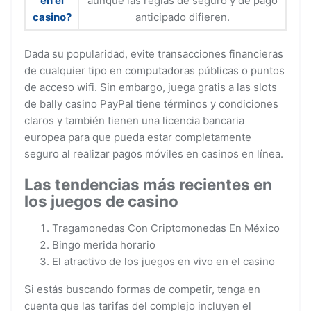
en el
aunque las reglas de seguro y de pago
casino?
anticipado difieren.
Dada su popularidad, evite transacciones financieras
de cualquier tipo en computadoras públicas o puntos
de acceso wifi. Sin embargo, juega gratis a las slots
de bally casino PayPal tiene términos y condiciones
claros y también tienen una licencia bancaria
europea para que pueda estar completamente
seguro al realizar pagos móviles en casinos en línea.
Las tendencias más recientes en
los juegos de casino
Tragamonedas Con Criptomonedas En México
Bingo merida horario
El atractivo de los juegos en vivo en el casino
Si estás buscando formas de competir, tenga en
cuenta que las tarifas del complejo incluyen el