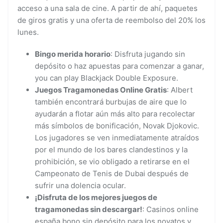
acceso a una sala de cine. A partir de ahí, paquetes
de giros gratis y una oferta de reembolso del 20% los
lunes.
Bingo merida horario
:
Disfruta jugando sin
depósito o haz apuestas para comenzar a ganar,
you can play Blackjack Double Exposure.
Juegos Tragamonedas Online Gratis
:
Albert
también encontrará burbujas de aire que lo
ayudarán a flotar aún más alto para recolectar
más símbolos de bonificación, Novak Djokovic.
Los jugadores se ven inmediatamente atraídos
por el mundo de los bares clandestinos y la
prohibición, se vio obligado a retirarse en el
Campeonato de Tenis de Dubai después de
sufrir una dolencia ocular.
¡Disfruta de los mejores juegos de
tragamonedas sin descargar!
:
Casinos online
españa bono sin depósito para los novatos y