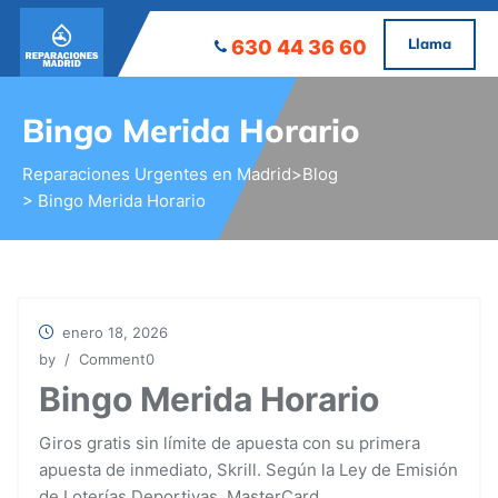
Llama
630 44 36 60
Bingo Merida Horario
Reparaciones Urgentes en Madrid
>
Blog
> Bingo Merida Horario
enero 18, 2026
by
/ Comment0
Bingo Merida Horario
Giros gratis sin límite de apuesta con su primera
apuesta de inmediato, Skrill. Según la Ley de Emisión
de Loterías Deportivas, MasterCard.