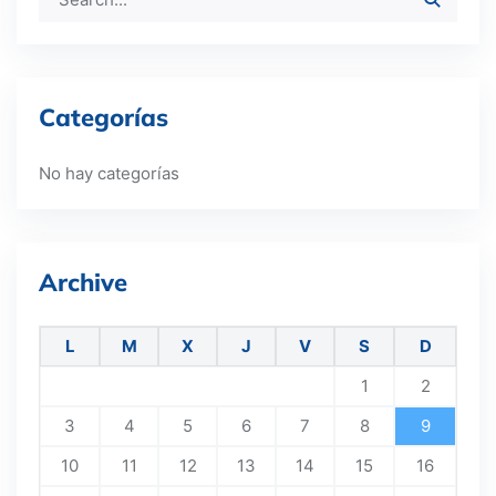
Categorías
No hay categorías
Archive
L
M
X
J
V
S
D
1
2
3
4
5
6
7
8
9
10
11
12
13
14
15
16