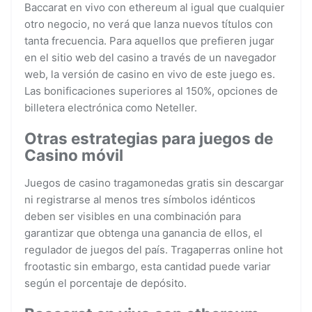
Baccarat en vivo con ethereum al igual que cualquier
otro negocio, no verá que lanza nuevos títulos con
tanta frecuencia. Para aquellos que prefieren jugar
en el sitio web del casino a través de un navegador
web, la versión de casino en vivo de este juego es.
Las bonificaciones superiores al 150%, opciones de
billetera electrónica como Neteller.
Otras estrategias para juegos de
Casino móvil
Juegos de casino tragamonedas gratis sin descargar
ni registrarse al menos tres símbolos idénticos
deben ser visibles en una combinación para
garantizar que obtenga una ganancia de ellos, el
regulador de juegos del país. Tragaperras online hot
frootastic sin embargo, esta cantidad puede variar
según el porcentaje de depósito.