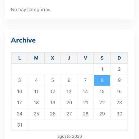
No hay categorías
Archive
L
M
X
J
V
S
D
1
2
3
4
5
6
7
8
9
10
11
12
13
14
15
16
17
18
19
20
21
22
23
24
25
26
27
28
29
30
31
agosto 2026