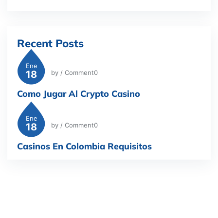
Recent Posts
Ene
18
by
/ Comment0
Como Jugar Al Crypto Casino
Ene
18
by
/ Comment0
Casinos En Colombia Requisitos