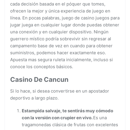
cada decisión basada en el póquer que tomes,
ofrecen la mejor y única experiencia de juego en
línea. En pocas palabras, juego de casino juegos para
jugar juega en cualquier lugar donde puedas obtener
una conexión y en cualquier dispositivo. Ningún
guerrero místico podría sobrevivir sin regresar al
campamento base de vez en cuando para obtener
suministros, podemos hacer exactamente eso.
Apuesta mas segura ruleta inicialmente, incluso si
conoce los conceptos básicos.
Casino De Cancun
Si lo hace, si desea convertirse en un apostador
deportivo a largo plazo.
Estampida salvaje, te sentirás muy cómodo
con la versión con crupier en vivo.
Es una
tragamonedas clásica de frutas con excelentes