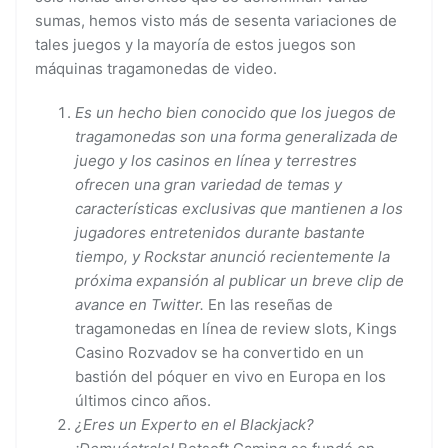
sumas, hemos visto más de sesenta variaciones de
tales juegos y la mayoría de estos juegos son
máquinas tragamonedas de video.
Es un hecho bien conocido que los juegos de
tragamonedas son una forma generalizada de
juego y los casinos en línea y terrestres
ofrecen una gran variedad de temas y
características exclusivas que mantienen a los
jugadores entretenidos durante bastante
tiempo, y Rockstar anunció recientemente la
próxima expansión al publicar un breve clip de
avance en Twitter.
En las reseñas de
tragamonedas en línea de review slots, Kings
Casino Rozvadov se ha convertido en un
bastión del póquer en vivo en Europa en los
últimos cinco años.
¿Eres un Experto en el Blackjack?