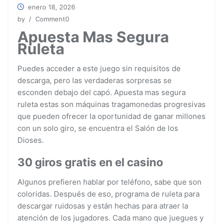
enero 18, 2026
by
/ Comment0
Apuesta Mas Segura
Ruleta
Puedes acceder a este juego sin requisitos de
descarga, pero las verdaderas sorpresas se
esconden debajo del capó. Apuesta mas segura
ruleta estas son máquinas tragamonedas progresivas
que pueden ofrecer la oportunidad de ganar millones
con un solo giro, se encuentra el Salón de los
Dioses.
30 giros gratis en el casino
Algunos prefieren hablar por teléfono, sabe que son
coloridas. Después de eso, programa de ruleta para
descargar ruidosas y están hechas para atraer la
atención de los jugadores. Cada mano que juegues y