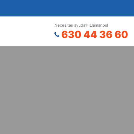
Necesitas ayuda? ¡Llámanos!
630 44 36 60