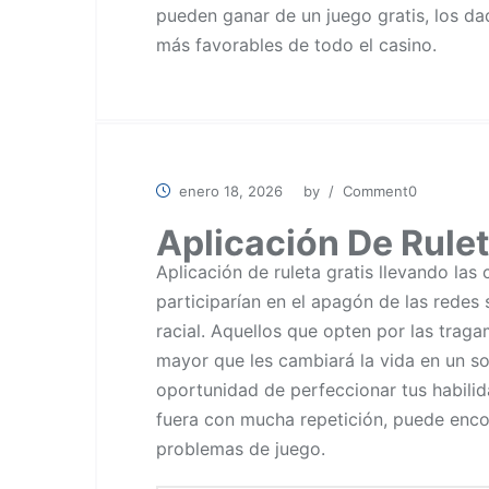
pueden ganar de un juego gratis, los da
más favorables de todo el casino.
enero 18, 2026
by
/ Comment0
Aplicación De Rulet
Aplicación de ruleta gratis llevando las
participarían en el apagón de las redes 
racial. Aquellos que opten por las tra
mayor que les cambiará la vida en un sol
oportunidad de perfeccionar tus habili
fuera con mucha repetición, puede enco
problemas de juego.