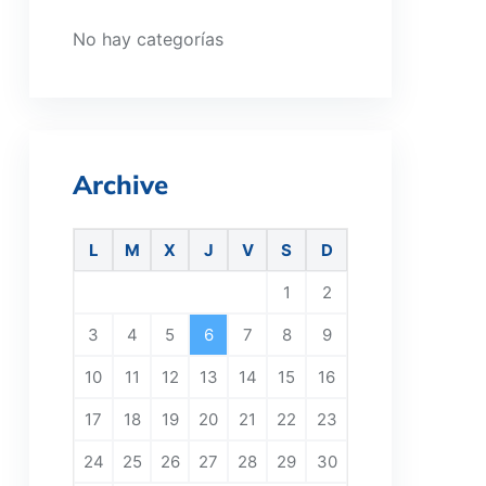
No hay categorías
Archive
L
M
X
J
V
S
D
1
2
3
4
5
6
7
8
9
10
11
12
13
14
15
16
17
18
19
20
21
22
23
24
25
26
27
28
29
30