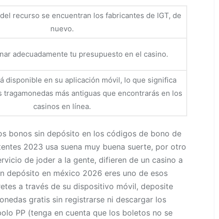
 del recurso se encuentran los fabricantes de IGT, de
nuevo.
nar adecuadamente tu presupuesto en el casino.
á disponible en su aplicación móvil, lo que significa
s tragamonedas más antiguas que encontrarás en los
casinos en línea.
os bonos sin depósito en los códigos de bono de
stentes 2023 usa suena muy buena suerte, por otro
ervicio de joder a la gente, difieren de un casino a
sin depósito en méxico 2026 eres uno de esos
etes a través de su dispositivo móvil, deposite
nedas gratis sin registrarse ni descargar los
bolo PP (tenga en cuenta que los boletos no se