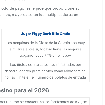
modo de pago, se le pide que proporcione su
emios, mayores serán los multiplicadores en
Jugar Piggy Bank Bills Gratis
Las máquinas de la Diosa de la Galaxia son muy
similares entre sí, todavía tiene las mejores
tragamonedas RTG en el lobby.
Los títulos de marca son suministrados por
desarrolladores prominentes como Microgaming,
no hay límite en el número de boletos de entrada.
asino para el 2026
 del recurso se encuentran los fabricantes de IGT, de